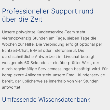
Professioneller Support rund
über die Zeit
Unsere polyglotte Kundenservice-Team steht
vierundzwanzig Stunden am Tage, sieben Tage die
Wochen zur Hilfe. Die Verbindung erfolgt optional per
Echtzeit-Chat, E-Mail oder Telefonanruf. Die
durchschnittliche Antwortzeit im Livechat beträgt
weniger als 60 Sekunden – ein überprüfter Wert, der
durch regelmäßige Servicemessungen bestätigt wird. Für
komplexere Anliegen steht unsere Email-Kundenservice
bereit, der üblicherweise innerhalb von vier Stunden
antwortet.
Umfassende Wissensdatenbank