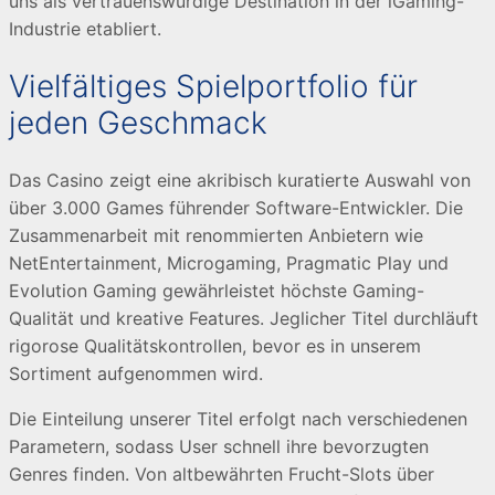
uns als vertrauenswürdige Destination in der iGaming-
Industrie etabliert.
Vielfältiges Spielportfolio für
jeden Geschmack
Das Casino zeigt eine akribisch kuratierte Auswahl von
über 3.000 Games führender Software-Entwickler. Die
Zusammenarbeit mit renommierten Anbietern wie
NetEntertainment, Microgaming, Pragmatic Play und
Evolution Gaming gewährleistet höchste Gaming-
Qualität und kreative Features. Jeglicher Titel durchläuft
rigorose Qualitätskontrollen, bevor es in unserem
Sortiment aufgenommen wird.
Die Einteilung unserer Titel erfolgt nach verschiedenen
Parametern, sodass User schnell ihre bevorzugten
Genres finden. Von altbewährten Frucht-Slots über