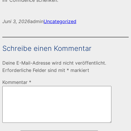
Ihr Confidence schenken.
Juni 3, 2026
admin
Uncategorized
Schreibe einen Kommentar
Deine E-Mail-Adresse wird nicht veröffentlicht.
Erforderliche Felder sind mit
*
markiert
Kommentar
*