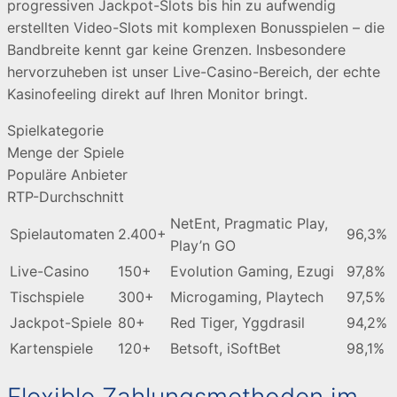
progressiven Jackpot-Slots bis hin zu aufwendig
erstellten Video-Slots mit komplexen Bonusspielen – die
Bandbreite kennt gar keine Grenzen. Insbesondere
hervorzuheben ist unser Live-Casino-Bereich, der echte
Kasinofeeling direkt auf Ihren Monitor bringt.
Spielkategorie
Menge der Spiele
Populäre Anbieter
RTP-Durchschnitt
NetEnt, Pragmatic Play,
Spielautomaten
2.400+
96,3%
Play’n GO
Live-Casino
150+
Evolution Gaming, Ezugi
97,8%
Tischspiele
300+
Microgaming, Playtech
97,5%
Jackpot-Spiele
80+
Red Tiger, Yggdrasil
94,2%
Kartenspiele
120+
Betsoft, iSoftBet
98,1%