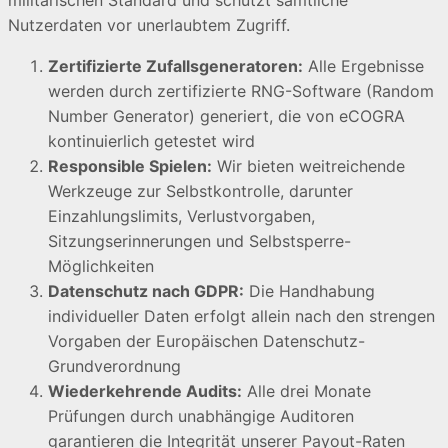
Nutzerdaten vor unerlaubtem Zugriff.
Zertifizierte Zufallsgeneratoren:
Alle Ergebnisse
werden durch zertifizierte RNG-Software (Random
Number Generator) generiert, die von eCOGRA
kontinuierlich getestet wird
Responsible Spielen:
Wir bieten weitreichende
Werkzeuge zur Selbstkontrolle, darunter
Einzahlungslimits, Verlustvorgaben,
Sitzungserinnerungen und Selbstsperre-
Möglichkeiten
Datenschutz nach GDPR:
Die Handhabung
individueller Daten erfolgt allein nach den strengen
Vorgaben der Europäischen Datenschutz-
Grundverordnung
Wiederkehrende Audits:
Alle drei Monate
Prüfungen durch unabhängige Auditoren
garantieren die Integrität unserer Payout-Raten