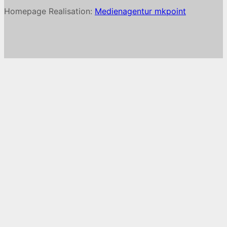
Homepage Realisation:
Medienagentur mkpoint