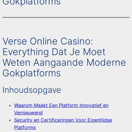
Gokplatforms
Verse Online Casino:
Everything Dat Je Moet
Weten Aangaande Moderne
Gokplatforms
Inhoudsopgave
Waarom Maakt Een Platform Innovatief en
Vernieuwend
Security en Certificeringen Voor Eigentijdse
Platforms