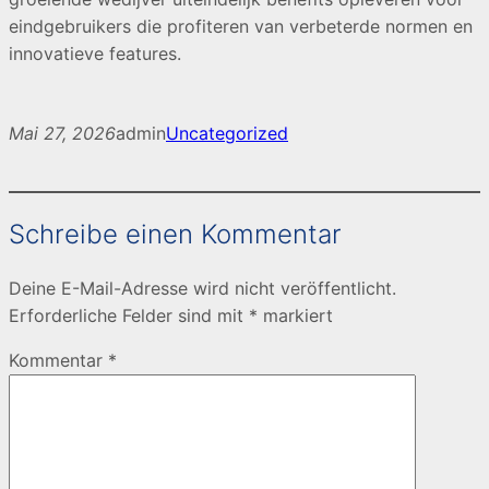
eindgebruikers die profiteren van verbeterde normen en
innovatieve features.
Mai 27, 2026
admin
Uncategorized
Schreibe einen Kommentar
Deine E-Mail-Adresse wird nicht veröffentlicht.
Erforderliche Felder sind mit
*
markiert
Kommentar
*