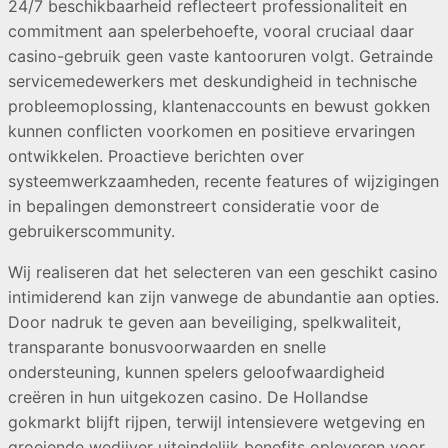
24/7 beschikbaarheid reflecteert professionaliteit en
commitment aan spelerbehoefte, vooral cruciaal daar
casino-gebruik geen vaste kantooruren volgt. Getrainde
servicemedewerkers met deskundigheid in technische
probleemoplossing, klantenaccounts en bewust gokken
kunnen conflicten voorkomen en positieve ervaringen
ontwikkelen. Proactieve berichten over
systeemwerkzaamheden, recente features of wijzigingen
in bepalingen demonstreert consideratie voor de
gebruikerscommunity.
Wij realiseren dat het selecteren van een geschikt casino
intimiderend kan zijn vanwege de abundantie aan opties.
Door nadruk te geven aan beveiliging, spelkwaliteit,
transparante bonusvoorwaarden en snelle
ondersteuning, kunnen spelers geloofwaardigheid
creëren in hun uitgekozen casino. De Hollandse
gokmarkt blijft rijpen, terwijl intensievere wetgeving en
groeiende wedijver uiteindelijk benefits opleveren voor