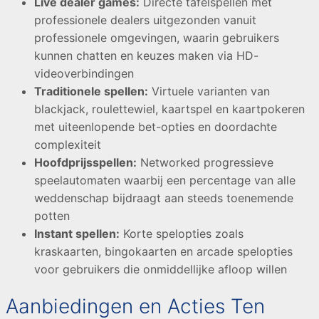
Live dealer games:
Directe tafelspellen met
professionele dealers uitgezonden vanuit
professionele omgevingen, waarin gebruikers
kunnen chatten en keuzes maken via HD-
videoverbindingen
Traditionele spellen:
Virtuele varianten van
blackjack, roulettewiel, kaartspel en kaartpokeren
met uiteenlopende bet-opties en doordachte
complexiteit
Hoofdprijsspellen:
Networked progressieve
speelautomaten waarbij een percentage van alle
weddenschap bijdraagt aan steeds toenemende
potten
Instant spellen:
Korte spelopties zoals
kraskaarten, bingokaarten en arcade spelopties
voor gebruikers die onmiddellijke afloop willen
Aanbiedingen en Acties Ten