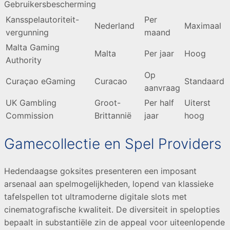
Gebruikersbescherming
Kansspelautoriteit-
Per
Nederland
Maximaal
vergunning
maand
Malta Gaming
Malta
Per jaar
Hoog
Authority
Op
Curaçao eGaming
Curacao
Standaard
aanvraag
UK Gambling
Groot-
Per half
Uiterst
Commission
Brittannië
jaar
hoog
Gamecollectie en Spel Providers
Hedendaagse goksites presenteren een imposant
arsenaal aan spelmogelijkheden, lopend van klassieke
tafelspellen tot ultramoderne digitale slots met
cinematografische kwaliteit. De diversiteit in spelopties
bepaalt in substantiële zin de appeal voor uiteenlopende