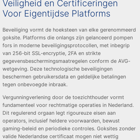
Veiligheid en Certificeringen
Voor Eigentijdse Platforms
Beveiliging vormt de hoeksteen van elke gerenommeerd
goksite. Platforms die onlangs zijn gelanceerd pompen
fors in moderne beveiligingsprotocollen, met inbegrip
van 256-bit SSL-encryptie, 2FA en strikte
gegevensbeschermingsmaatregelen conform de AVG-
wetgeving. Deze technologische beveiligingen
beschermen gebruikersdata en geldelijke betalingen
tegen onbevoegde inbraak.
Vergunningverlening door de toezichthouder vormt
fundamenteel voor rechtmatige operaties in Nederland.
Dit regulerend orgaan legt rigoureuze eisen aan
operators, inclusief heldere voorwaarden, bewust
gaming-beleid en periodieke controles. Goksites zonder
valide Nederlandse certificaat mogen niet wettig