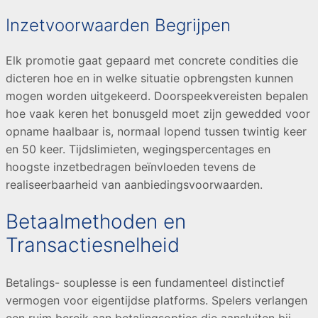
Inzetvoorwaarden Begrijpen
Elk promotie gaat gepaard met concrete condities die
dicteren hoe en in welke situatie opbrengsten kunnen
mogen worden uitgekeerd. Doorspeekvereisten bepalen
hoe vaak keren het bonusgeld moet zijn gewedded voor
opname haalbaar is, normaal lopend tussen twintig keer
en 50 keer. Tijdslimieten, wegingspercentages en
hoogste inzetbedragen beïnvloeden tevens de
realiseerbaarheid van aanbiedingsvoorwaarden.
Betaalmethoden en
Transactiesnelheid
Betalings- souplesse is een fundamenteel distinctief
vermogen voor eigentijdse platforms. Spelers verlangen
een ruim bereik aan betalingsopties die aansluiten bij