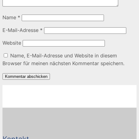
Name
*
E-Mail-Adresse
*
Website
Name, E-Mail-Adresse und Website in diesem
Browser für meinen nächsten Kommentar speichern.