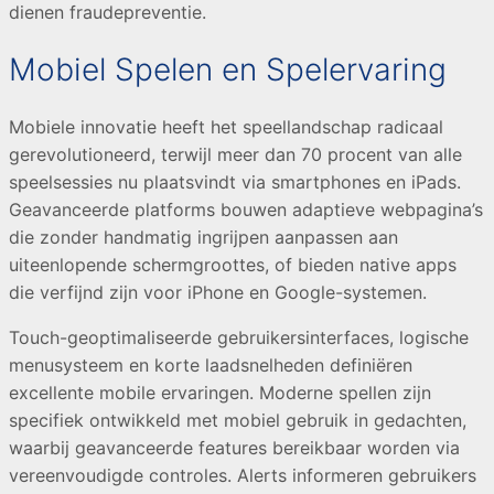
dienen fraudepreventie.
Mobiel Spelen en Spelervaring
Mobiele innovatie heeft het speellandschap radicaal
gerevolutioneerd, terwijl meer dan 70 procent van alle
speelsessies nu plaatsvindt via smartphones en iPads.
Geavanceerde platforms bouwen adaptieve webpagina’s
die zonder handmatig ingrijpen aanpassen aan
uiteenlopende schermgroottes, of bieden native apps
die verfijnd zijn voor iPhone en Google-systemen.
Touch-geoptimaliseerde gebruikersinterfaces, logische
menusysteem en korte laadsnelheden definiëren
excellente mobile ervaringen. Moderne spellen zijn
specifiek ontwikkeld met mobiel gebruik in gedachten,
waarbij geavanceerde features bereikbaar worden via
vereenvoudigde controles. Alerts informeren gebruikers