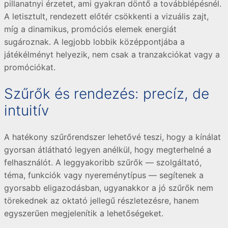
pillanatnyi érzetet, ami gyakran döntő a továbblépésnél.
A letisztult, rendezett előtér csökkenti a vizuális zajt,
míg a dinamikus, promóciós elemek energiát
sugároznak. A legjobb lobbik középpontjába a
játékélményt helyezik, nem csak a tranzakciókat vagy a
promóciókat.
Szűrők és rendezés: precíz, de
intuitív
A hatékony szűrőrendszer lehetővé teszi, hogy a kínálat
gyorsan átlátható legyen anélkül, hogy megterhelné a
felhasználót. A leggyakoribb szűrők — szolgáltató,
téma, funkciók vagy nyereménytípus — segítenek a
gyorsabb eligazodásban, ugyanakkor a jó szűrők nem
törekednek az oktató jellegű részletezésre, hanem
egyszerűen megjelenítik a lehetőségeket.