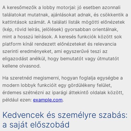
A keresőmezők a lobby motorjai: jó esetben azonnali
találatokat mutatnak, ajánlásokat adnak, és csökkentik a
kattintások számát. A találati listák mögötti előnézetek
(kép, rövid leírás, jelölések) gyorsabban orientálnak,
mint a hosszú leírások. A keresés funkciók között sok
platform kínál rendezett előnézeteket és relevancia
szerinti eredményeket, ami egyszerűvé teszi az
eligazodást anélkül, hogy bemutatót vagy útmutatót
kellene olvasnod.
Ha szeretnéd megismerni, hogyan foglalja egységbe a
modern lobbyk funkcióit egy gördülékeny felület,
érdemes szétnézni az iparági áttekintő oldalak között,
például ezen:
example.com
.
Kedvencek és személyre szabás:
a saját előszobád